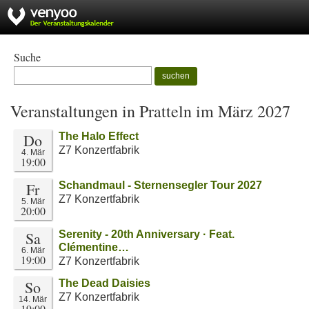
Suche
suchen
Veranstaltungen in Pratteln im März 2027
Do
The Halo Effect
Z7 Konzertfabrik
4. Mär
19:00
Fr
Schandmaul - Sternensegler Tour 2027
Z7 Konzertfabrik
5. Mär
20:00
Sa
Serenity - 20th Anniversary · Feat.
Clémentine…
6. Mär
19:00
Z7 Konzertfabrik
So
The Dead Daisies
Z7 Konzertfabrik
14. Mär
19:00