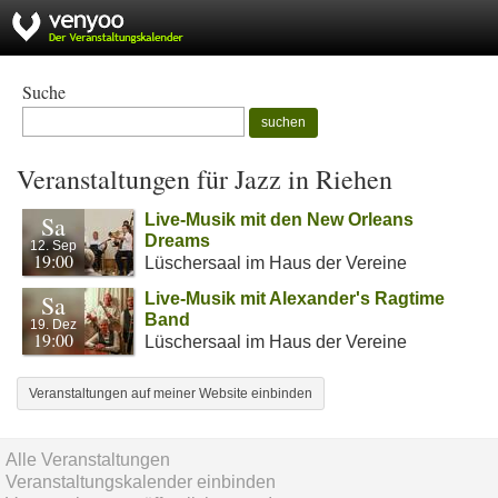
Suche
suchen
Veranstaltungen für Jazz in Riehen
Sa
Live-Musik mit den New Orleans
Dreams
12. Sep
19:00
Lüschersaal im Haus der Vereine
Sa
Live-Musik mit Alexander's Ragtime
Band
19. Dez
19:00
Lüschersaal im Haus der Vereine
Veranstaltungen auf meiner Website einbinden
Alle Veranstaltungen
Veranstaltungskalender einbinden