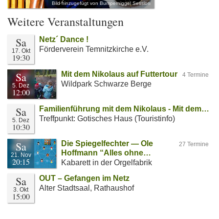
Bild hinzugefügt von Bumperniggel Session
Weitere Veranstaltungen
Sa
Netz´ Dance !
Förderverein Temnitzkirche e.V.
17. Okt
19:30
Sa
Mit dem Nikolaus auf Futtertour
4 Termine
Wildpark Schwarze Berge
5. Dez
12:00
Sa
Familienführung mit dem Nikolaus - Mit dem…
Treffpunkt: Gotisches Haus (Touristinfo)
5. Dez
10:30
Sa
Die Spiegelfechter — Ole
27 Termine
Hoffmann “Alles ohne…
21. Nov
20:15
Kabarett in der Orgelfabrik
Sa
OUT – Gefangen im Netz
Alter Stadtsaal, Rathaushof
3. Okt
15:00