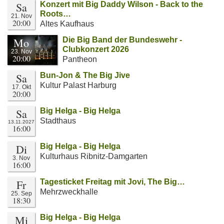
Sa
Konzert mit Big Daddy Wilson - Back to the
Roots…
21. Nov
20:00
Altes Kaufhaus
Mo
Die Big Band der Bundeswehr -
Clubkonzert 2026
23. Nov
20:00
Pantheon
Sa
Bun-Jon & The Big Jive
Kultur Palast Harburg
17. Okt
20:00
Sa
Big Helga - Big Helga
Stadthaus
13.11.2027
16:00
Di
Big Helga - Big Helga
Kulturhaus Ribnitz-Damgarten
3. Nov
16:00
Fr
Tagesticket Freitag mit Jovi, The Big…
Mehrzweckhalle
25. Sep
18:30
Mi
Big Helga - Big Helga