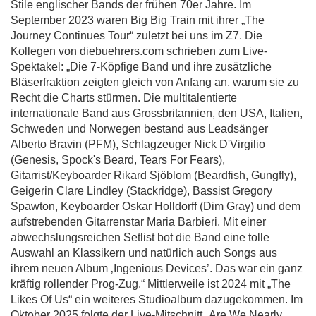
Stile englischer Bands der frühen 70er Jahre. Im
September 2023 waren Big Big Train mit ihrer „The
Journey Continues Tour“ zuletzt bei uns im Z7. Die
Kollegen von diebuehrers.com schrieben zum Live-
Spektakel: „Die 7-Köpfige Band und ihre zusätzliche
Bläserfraktion zeigten gleich von Anfang an, warum sie zu
Recht die Charts stürmen. Die multitalentierte
internationale Band aus Grossbritannien, den USA, Italien,
Schweden und Norwegen bestand aus Leadsänger
Alberto Bravin (PFM), Schlagzeuger Nick D'Virgilio
(Genesis, Spock's Beard, Tears For Fears),
Gitarrist/Keyboarder Rikard Sjöblom (Beardfish, Gungfly),
Geigerin Clare Lindley (Stackridge), Bassist Gregory
Spawton, Keyboarder Oskar Holldorff (Dim Gray) und dem
aufstrebenden Gitarrenstar Maria Barbieri. Mit einer
abwechslungsreichen Setlist bot die Band eine tolle
Auswahl an Klassikern und natürlich auch Songs aus
ihrem neuen Album ‚Ingenious Devices’. Das war ein ganz
kräftig rollender Prog-Zug.“ Mittlerweile ist 2024 mit „The
Likes Of Us“ ein weiteres Studioalbum dazugekommen. Im
Oktober 2025 folgte der Live-Mitschnitt „Are We Nearly