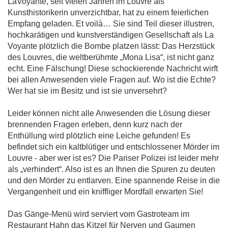
LaVoyante, seit vielen Jahren im Louvre als
Kunsthistorikerin unverzichtbar, hat zu einem feierlichen
Empfang geladen. Et voilà… Sie sind Teil dieser illustren,
hochkarätigen und kunstverständigen Gesellschaft als La
Voyante plötzlich die Bombe platzen lässt: Das Herzstück
des Louvres, die weltberühmte „Mona Lisa“, ist nicht ganz
echt. Eine Fälschung! Diese schockierende Nachricht wirft
bei allen Anwesenden viele Fragen auf. Wo ist die Echte?
Wer hat sie im Besitz und ist sie unversehrt?
Leider können nicht alle Anwesenden die Lösung dieser
brennenden Fragen erleben, denn kurz nach der
Enthüllung wird plötzlich eine Leiche gefunden! Es
befindet sich ein kaltblütiger und entschlossener Mörder im
Louvre - aber wer ist es? Die Pariser Polizei ist leider mehr
als „verhindert“. Also ist es an Ihnen die Spuren zu deuten
und den Mörder zu entlarven. Eine spannende Reise in die
Vergangenheit und ein kniffliger Mordfall erwarten Sie!
Das Gänge-Menü wird serviert vom Gastroteam im
Restaurant Hahn das Kitzel für Nerven und Gaumen