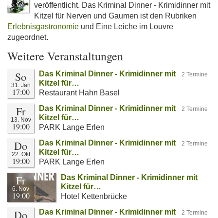
veröffentlicht. Das Kriminal Dinner - Krimidinner mit
Kitzel für Nerven und Gaumen ist den Rubriken
Erlebnisgastronomie
und Eine Leiche im Louvre
zugeordnet.
Weitere Veranstaltungen
So
Das Kriminal Dinner - Krimidinner mit
2 Termine
Kitzel für…
31. Jan
17:00
Restaurant Hahn Basel
Fr
Das Kriminal Dinner - Krimidinner mit
2 Termine
Kitzel für…
13. Nov
19:00
PARK Lange Erlen
Do
Das Kriminal Dinner - Krimidinner mit
2 Termine
Kitzel für…
22. Okt
19:00
PARK Lange Erlen
Fr
Das Kriminal Dinner - Krimidinner mit
Kitzel für…
6. Nov
19:00
Hotel Kettenbrücke
Do
Das Kriminal Dinner - Krimidinner mit
2 Termine