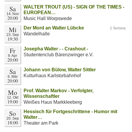
Sa
WALTER TROUT (US) - SIGN OF THE TIMES -
EUROPEAN…
14. Nov
20:00
Music Hall Worpswede
Mi
Der Mord an Walter Lübcke
2 Termine
Wandelhalle
23. Sep
19:30
Fr
Josepha Walter - - Crashout -
Studentenclub Bärenzwinger e.V.
9. Apr
20:00
Sa
Johann von Bülow, Walter Sittler
Kulturhaus Karlstorbahnhof
6. Mär
20:00
Mo
Prof. Walter Markov - Verfolgter,
Wissenschaftler
12. Okt
19:00
Weißes Haus Markkleeberg
So
Hessisch für Fortgeschrittene - Humor mit
Walter…
20. Sep
18:00
Theater am Park