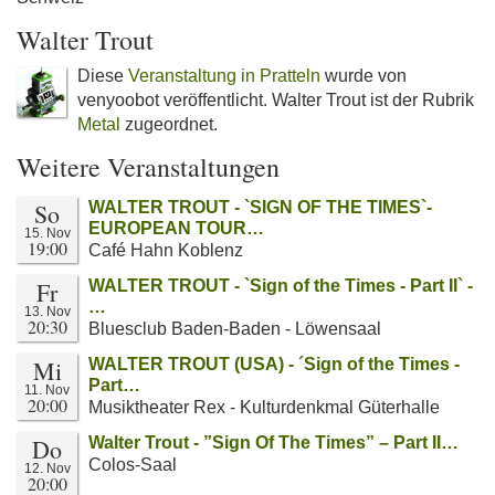
Walter Trout
Diese
Veranstaltung in Pratteln
wurde von
venyoobot veröffentlicht. Walter Trout ist der Rubrik
Metal
zugeordnet.
Weitere Veranstaltungen
So
WALTER TROUT - `SIGN OF THE TIMES`-
EUROPEAN TOUR…
15. Nov
19:00
Café Hahn Koblenz
Fr
WALTER TROUT - `Sign of the Times - Part II` -
…
13. Nov
20:30
Bluesclub Baden-Baden - Löwensaal
Mi
WALTER TROUT (USA) - ´Sign of the Times -
Part…
11. Nov
20:00
Musiktheater Rex - Kulturdenkmal Güterhalle
Do
Walter Trout - ”Sign Of The Times” – Part II…
Colos-Saal
12. Nov
20:00