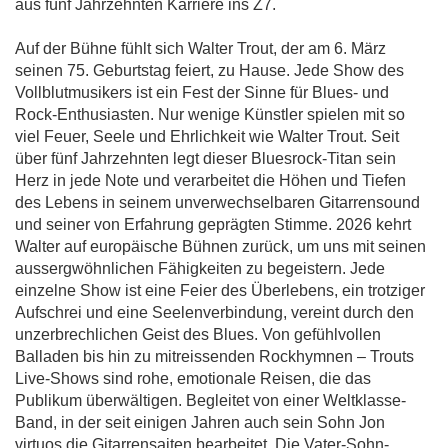
aus fünf Jahrzehnten Karriere ins Z7.
Auf der Bühne fühlt sich Walter Trout, der am 6. März
seinen 75. Geburtstag feiert, zu Hause. Jede Show des
Vollblutmusikers ist ein Fest der Sinne für Blues- und
Rock-Enthusiasten. Nur wenige Künstler spielen mit so
viel Feuer, Seele und Ehrlichkeit wie Walter Trout. Seit
über fünf Jahrzehnten legt dieser Bluesrock-Titan sein
Herz in jede Note und verarbeitet die Höhen und Tiefen
des Lebens in seinem unverwechselbaren Gitarrensound
und seiner von Erfahrung geprägten Stimme. 2026 kehrt
Walter auf europäische Bühnen zurück, um uns mit seinen
aussergwöhnlichen Fähigkeiten zu begeistern. Jede
einzelne Show ist eine Feier des Überlebens, ein trotziger
Aufschrei und eine Seelenverbindung, vereint durch den
unzerbrechlichen Geist des Blues. Von gefühlvollen
Balladen bis hin zu mitreissenden Rockhymnen – Trouts
Live-Shows sind rohe, emotionale Reisen, die das
Publikum überwältigen. Begleitet von einer Weltklasse-
Band, in der seit einigen Jahren auch sein Sohn Jon
virtuos die Gitarrensaiten bearbeitet. Die Vater-Sohn-