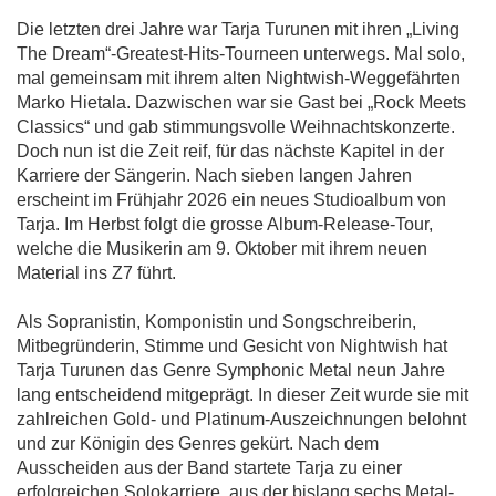
Die letzten drei Jahre war Tarja Turunen mit ihren „Living
The Dream“-Greatest-Hits-Tourneen unterwegs. Mal solo,
mal gemeinsam mit ihrem alten Nightwish-Weggefährten
Marko Hietala. Dazwischen war sie Gast bei „Rock Meets
Classics“ und gab stimmungsvolle Weihnachtskonzerte.
Doch nun ist die Zeit reif, für das nächste Kapitel in der
Karriere der Sängerin. Nach sieben langen Jahren
erscheint im Frühjahr 2026 ein neues Studioalbum von
Tarja. Im Herbst folgt die grosse Album-Release-Tour,
welche die Musikerin am 9. Oktober mit ihrem neuen
Material ins Z7 führt.
Als Sopranistin, Komponistin und Songschreiberin,
Mitbegründerin, Stimme und Gesicht von Nightwish hat
Tarja Turunen das Genre Symphonic Metal neun Jahre
lang entscheidend mitgeprägt. In dieser Zeit wurde sie mit
zahlreichen Gold- und Platinum-Auszeichnungen belohnt
und zur Königin des Genres gekürt. Nach dem
Ausscheiden aus der Band startete Tarja zu einer
erfolgreichen Solokarriere, aus der bislang sechs Metal-