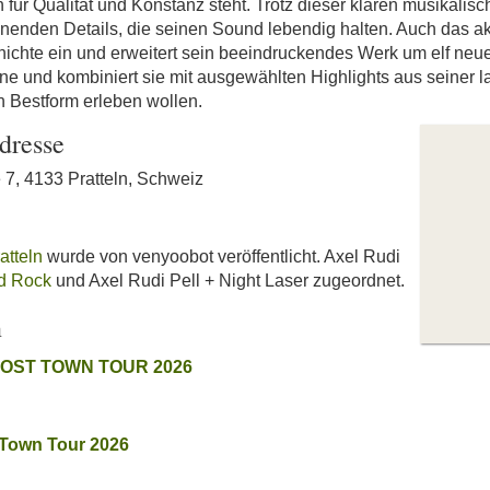
n für Qualität und Konstanz steht. Trotz dieser klaren musikalis
enden Details, die seinen Sound lebendig halten. Auch das ak
chichte ein und erweitert sein beeindruckendes Werk um elf neue
hne und kombiniert sie mit ausgewählten Highlights aus seiner l
n Bestform erleben wollen.
dresse
e 7, 4133 Pratteln, Schweiz
atteln
wurde von venyoobot veröffentlicht. Axel Rudi
d Rock
und Axel Rudi Pell + Night Laser zugeordnet.
n
HOST TOWN TOUR 2026
t Town Tour 2026