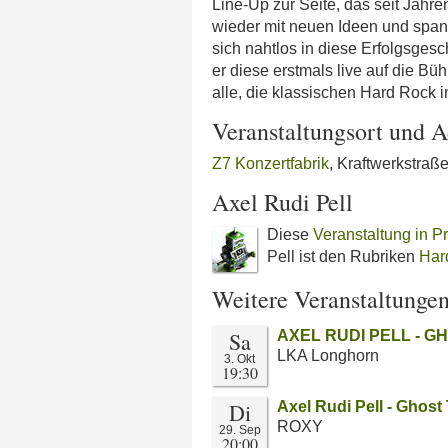
Line-Up zur Seite, das seit Jahre
wieder mit neuen Ideen und spann
sich nahtlos in diese Erfolgsges
er diese erstmals live auf die Bü
alle, die klassischen Hard Rock i
Veranstaltungsort und A
Z7 Konzertfabrik
, Kraftwerkstraß
Axel Rudi Pell
Diese
Veranstaltung in Pr
Pell ist den Rubriken
Har
Weitere Veranstaltunge
Sa
AXEL RUDI PELL - G
LKA Longhorn
3. Okt
19:30
Di
Axel Rudi Pell - Ghos
ROXY
29. Sep
20:00