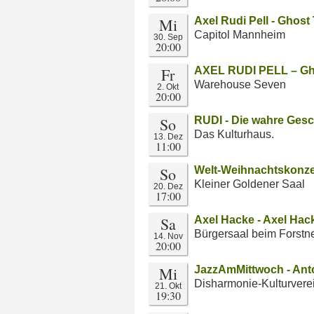
Mi
Axel Rudi Pell - Ghos
Capitol Mannheim
30. Sep
20:00
Fr
AXEL RUDI PELL – Gh
Warehouse Seven
2. Okt
20:00
So
RUDI - Die wahre Gesc
Das Kulturhaus.
13. Dez
11:00
So
Welt-Weihnachtskonze
Kleiner Goldener Saal
20. Dez
17:00
Sa
Axel Hacke - Axel Hack
Bürgersaal beim Forstn
14. Nov
20:00
Mi
JazzAmMittwoch - An
Disharmonie-Kulturvere
21. Okt
19:30