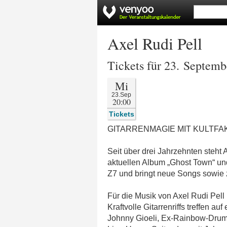
Axel Rudi Pell
Tickets für 23. Septem
Mi
23.Sep
20:00
Tickets
GITARRENMAGIE MIT KULTFA
Seit über drei Jahrzehnten steht
aktuellen Album „Ghost Town“ un
Z7 und bringt neue Songs sowie z
Für die Musik von Axel Rudi Pell 
Kraftvolle Gitarrenriffs treffen
Johnny Gioeli, Ex-Rainbow-Drumm